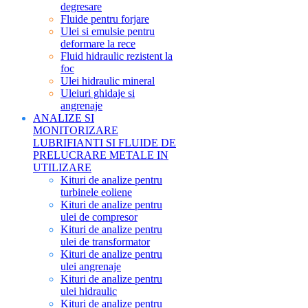
degresare
Fluide pentru forjare
Ulei si emulsie pentru
deformare la rece
Fluid hidraulic rezistent la
foc
Ulei hidraulic mineral
Uleiuri ghidaje si
angrenaje
ANALIZE SI
MONITORIZARE
LUBRIFIANTI SI FLUIDE DE
PRELUCRARE METALE IN
UTILIZARE
Kituri de analize pentru
turbinele eoliene
Kituri de analize pentru
ulei de compresor
Kituri de analize pentru
ulei de transformator
Kituri de analize pentru
ulei angrenaje
Kituri de analize pentru
ulei hidraulic
Kituri de analize pentru